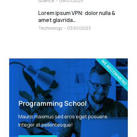
Science
09/01/2023
Lorem ipsum VPN: dolor nulla &
amet glavrida…
Technology
03/01/2023
WE RECOMMEND
Programming School
Mauris maximus sed eros eget posuere.
Integer at pellentesque!