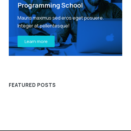
Programming School
Mauris maximus sed eros eget posuere.
Integer at pellentesque!
Learn more
FEATURED POSTS