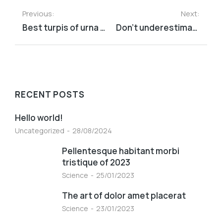
Previous:
Next:
Best turpis of urna consectetur in sagittis dolor
Don’t underestimate the lorem ipsum dolor amet
RECENT POSTS
Hello world!
Uncategorized
28/08/2024
Pellentesque habitant morbi
tristique of 2023
Science
25/01/2023
The art of dolor amet placerat
Science
23/01/2023