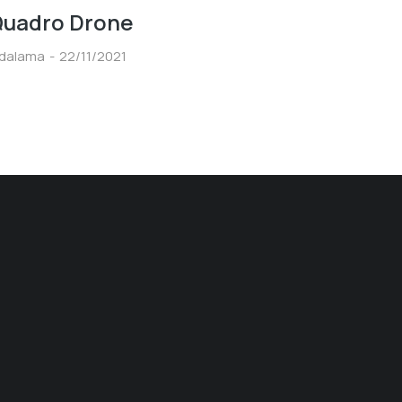
uadro Drone
idalama
22/11/2021