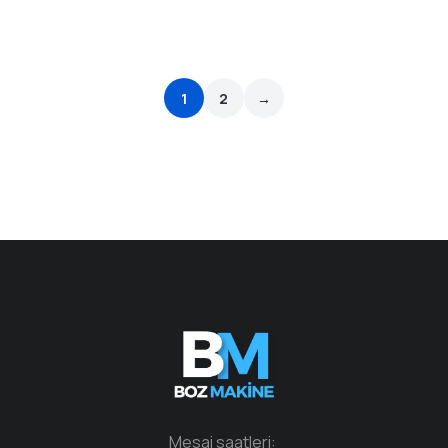
1
2
→
Mesai saatleri: